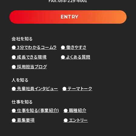
FAX:
058-229-6001
募集要項
REQUIREMENTS
プライバシーポリシー
サイトマップ
コーポレートサイト
ENTRY
©2026 株式会社コームラ.
エントリーフォーム
ENTRY
会社を知る
● 3分でわかるコームラ
● 働きやすさ
● 成長できる環境
● よくある質問
● 採用担当ブログ
人を知る
● 先輩社員インタビュー
● テーマトーク
仕事を知る
● 仕事を知る(事業紹介)
● 職種紹介
● 募集要項
● エントリー