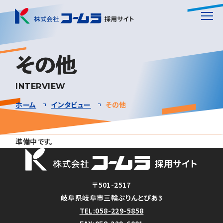
ホーム
HOME
その他
INTERVIEW
会社を知る
COMPANY
ホーム
インタビュー
その他
人を知る
3分でわかるコームラ
ABOUT
ABOUT
準備中です。
仕事を知る
働きやすさ
先輩社員インタビュー
WORK
WELFARE
INTERVIEW
採用担当ブログ
成長できる環境
テーマトーク
仕事を知る(事業紹介)
〒501-2517
TALK
BLOG
PROGRAM
SERVICE
岐阜県岐阜市三輪ぷりんとぴあ3
TEL
:058-229-5858
ENTRY
よくある質問
職種紹介
JOB
FAQ