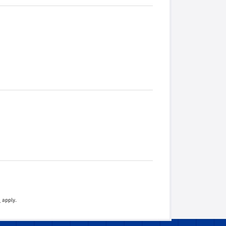
e
apply.