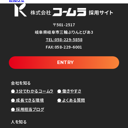
募集要項
REQUIREMENTS
プライバシーポリシー
サイトマップ
コーポレートサイト
〒501-2517
©2026 株式会社コームラ.
エントリーフォーム
岐阜県岐阜市三輪ぷりんとぴあ3
ENTRY
TEL
:058-229-5858
FAX:
058-229-6001
ENTRY
会社を知る
● 3分でわかるコームラ
● 働きやすさ
● 成長できる環境
● よくある質問
● 採用担当ブログ
人を知る