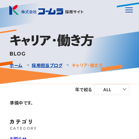
ホーム
HOME
キャリア・働き方
BLOG
会社を知る
COMPANY
ホーム
採用担当ブログ
キャリア・働き方
人を知る
3分でわかるコームラ
ABOUT
ABOUT
年で絞る
ALL
仕事を知る
働きやすさ
先輩社員インタビュー
WORK
WELFARE
INTERVIEW
準備中です。
採用担当ブログ
成長できる環境
テーマトーク
仕事を知る(事業紹介)
TALK
BLOG
PROGRAM
SERVICE
カテゴリ
CATEGORY
ENTRY
よくある質問
職種紹介
JOB
FAQ
お知らせ